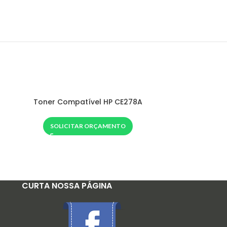
Toner Compatível HP CE278A
Toner Com
SOLICITAR ORÇAMENTO
SOLIC
CURTA NOSSA PÁGINA