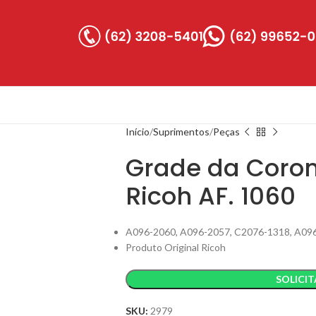
Início
Suprimentos
Peças
Grade da Coro
Ricoh AF. 1060
A096-2060, A096-2057, C2076-1318, A09
Produto Original Ricoh
SOLICI
SKU:
2979