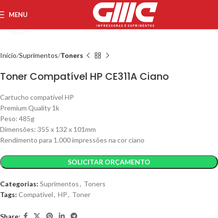
MENU
Aumentar imagem
Início
Suprimentos
Toners
Toner Compatível HP CE311A Ciano
Cartucho compatível HP
Premium Quality 1k
Peso:
485g
Dimensões:
355 x 132 x 101mm
R
endimento para 1.000 impressões na cor ciano
SOLICITAR ORÇAMENTO
Categorias:
Suprimentos
,
Toners
Tags:
Compativel
,
HP
,
Toner
Share: