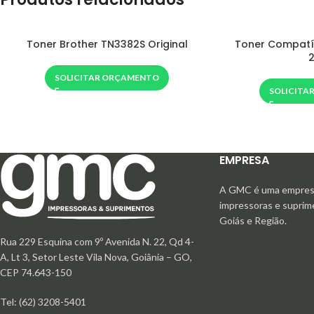
Toner Brother TN3382S Original
Toner Compatí
SOLICITAR ORÇAMENTO
SOLICITA
EMPRESA
A GMC é uma empresa
impressoras e supri
Goiás e Região.
Rua 229 Esquina com 9º Avenida N. 22, Qd 4-
A, Lt 3, Setor Leste Vila Nova, Goiânia – GO,
CEP 74.643-150
Tel: (62) 3208-5401