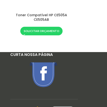
Toner Compatível HP CE505A
Toner Compa
CE505AB
SOLIC
SOLICITAR ORÇAMENTO
CURTA NOSSA PÁGINA